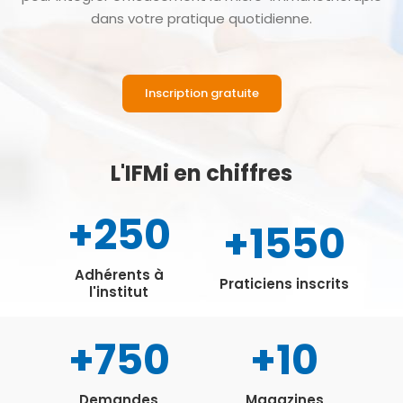
dans votre pratique quotidienne.
Inscription gratuite
L'IFMi en chiffres
+2
50
+15
50
Adhérents à
Praticiens inscrits
l'institut
+7
50
+
10
Demandes
Magazines