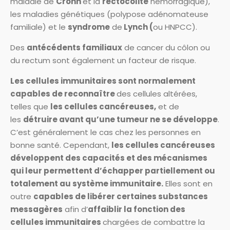
maladie de
Crohn
et la
rectocolite
hémorragique),
les maladies génétiques (polypose adénomateuse
familiale) et le
syndrome
de
Lynch (
ou HNPCC).
Des
antécédents familiaux
de cancer du côlon ou
du rectum sont également un facteur de risque.
Les cellules immunitaires sont normalement
capables de reconnaître
des cellules altérées,
telles que
les cellules cancéreuses,
et de
les
détruire avant qu’une tumeur ne se développe
.
C’est généralement le cas chez les personnes en
bonne santé. Cependant,
les cellules cancéreuses
développent des capacités et des mécanismes
qui leur permettent d’échapper partiellement ou
totalement au système immunitaire.
Elles sont en
outre
capables de libérer certaines substances
messagères
afin d’
affaiblir la fonction des
cellules immunitaires
chargées de combattre la