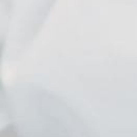
Eleni
Kavelara
Lodge