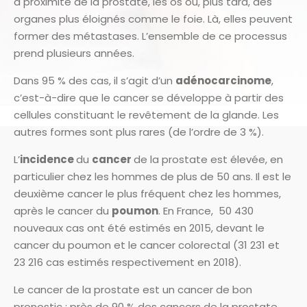
à proximité de la prostate, les os ou, plus tard, des
organes plus éloignés comme le foie. Là, elles peuvent
former des métastases. L’ensemble de ce processus
prend plusieurs années.
Dans 95 % des cas, il s’agit d’un
adénocarcinome
,
c’est-à-dire que le cancer se développe à partir des
cellules constituant le revêtement de la glande. Les
autres formes sont plus rares (de l’ordre de 3 %).
L’
incidence
du
cancer
de la prostate est élevée, en
particulier chez les hommes de plus de 50 ans. Il est le
deuxième cancer le plus fréquent chez les hommes,
après le cancer du
poumon
. En France, 50 430
nouveaux cas ont été estimés en 2015, devant le
cancer du poumon et le cancer colorectal (31 231 et
23 216 cas estimés respectivement en 2018).
Le cancer de la prostate est un cancer de bon
pronostic : près de 90 % des cancers de la prostate