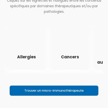
Cliquez sur les vignettes et naviguez entre les contenus
spécifiques par domaines thérapeutiques et/ou par
pathologies.
Allergies
Cancers
M
auto
Trouver un micro-immunothérapeute