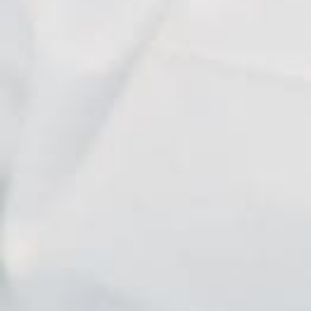
Eleni
Kavelara
Lodge