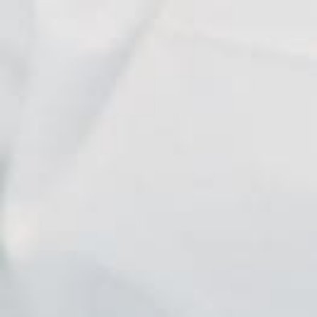
Eleni
Kavelara
Lodge