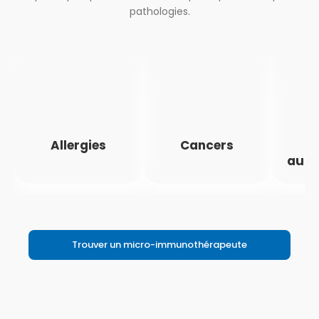
pathologies.
Allergies
Cancers
M
auto
Trouver un micro-immunothérapeute