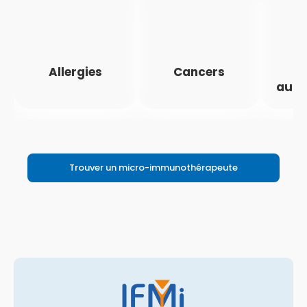
Allergies
Cancers
M
auto
Trouver un micro-immunothérapeute