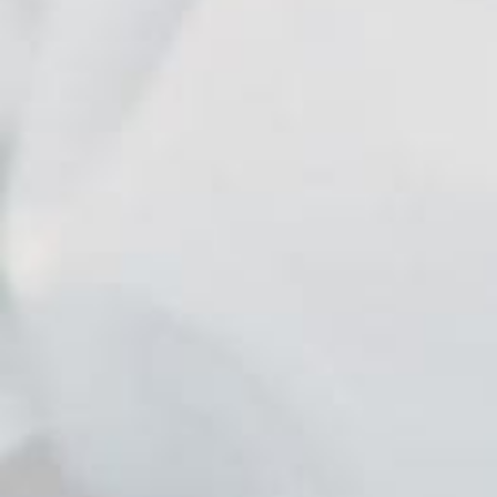
Eleni
Kavelara
Lodge