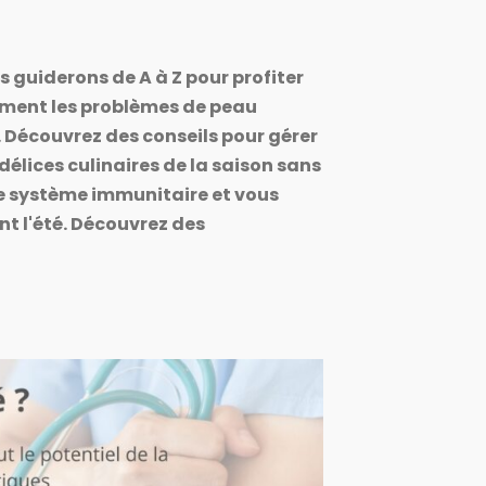
micro-immunothérapie.
s guiderons de A à Z pour profiter
Connexion compte
cement les problèmes de peau
 Découvrez des conseils pour gérer
ence des professionnels
ence des professionnels
délices culinaires de la saison sans
Micro-immunothérapie.
Micro-immunothérapie.
re système immunitaire et vous
t l'été. Découvrez des
Inscription gratuite