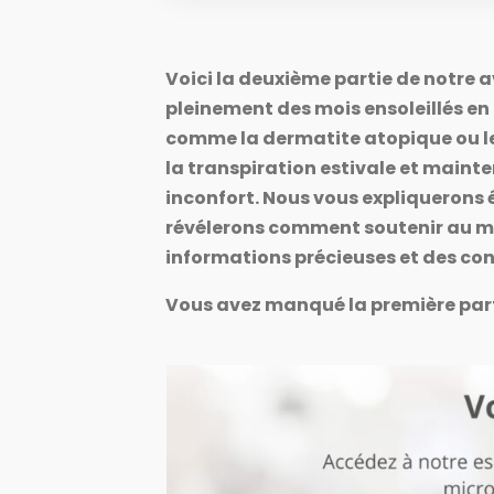
Voici la deuxième partie de notre a
Déjà inscrit en t
pleinement des mois ensoleillés en
Domaines thérap
Domaines thérap
comme la dermatite atopique ou les
Publications scien
Explorez les diverse
Explorez les diverse
Explorez l'efficaci
immunothérapie et 
immunothérapie et 
la transpiration estivale et mainte
validée par de multi
thérapeutiques
thérapeutiques
inconfort. Nous vous expliquerons
révélerons comment soutenir au mi
informations précieuses et des cons
Inscrivez-vous
Vous avez manqué la première parti
Profitez d’un acc