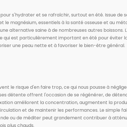
pour s'hydrater et se rafraîchir, surtout en été. Issue de 
t le magnésium, essentiels à la santé osseuse et au méta
t une alternative saine à de nombreuses autres boissons. 
 ce qui est particulièrement important en été pour éviter l
oriser une peau nette et à favoriser le bien-être général.
vent le risque d'en faire trop, ce qui nous pousse à négli
es détente offrent l'occasion de se régénérer, de détendre
xation améliorent la concentration, augmentent la product
circulation et de maintenir les performances. Le simple fa
fonde ou de méditer peut grandement contribuer à atténu
ois plus chauds.