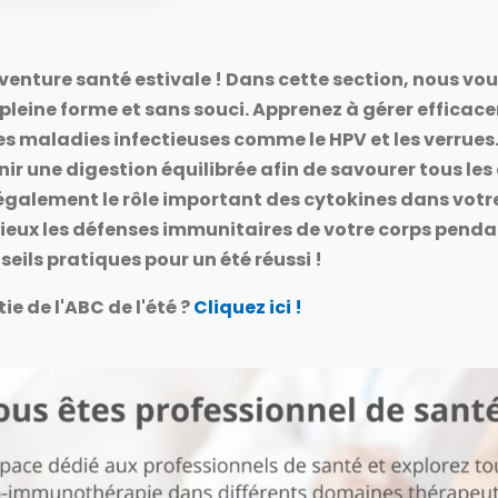
ceux qui ont bénéficié de la 
venture santé estivale ! Dans cette section, nous vou
ant que professionnel sur notre plateforme ?
 pleine forme et sans souci. Apprenez à gérer effica
Accédez à votre espace
eutiques
eutiques
 maladies infectieuses comme le HPV et les verrues.
tifiques
Témoignages praticiens
Témoignages praticiens
s applications de la micro-
s applications de la micro-
té de la Micro-immunothérapie
Découvrez le partage d’expéri
Découvrez le partage d’expéri
découvrez nos domaines
découvrez nos domaines
nir une digestion équilibrée afin de savourer tous les 
ples études.
de la santé ayant intégré la 
de la santé ayant intégré la 
 également le rôle important des cytokines dans vot
eux les défenses immunitaires de votre corps pendan
eils pratiques pour un été réussi !
 maintenant et obtenez un Webinaire gratuit !
e de l'ABC de l'été ?
Cliquez ici !
ès gratuit et sans engagement à notre espace professionnel.