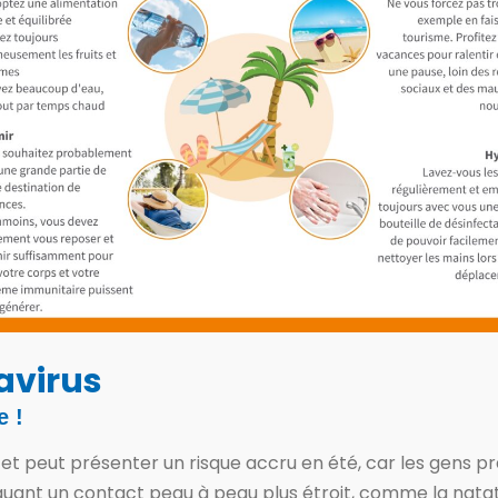
avirus
e !
et peut présenter un risque accru en été, car les gens p
iquant un contact peau à peau plus étroit, comme la natat