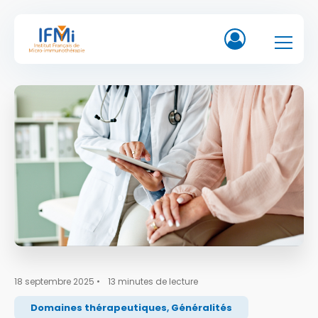
18 septembre 2025
•
13
minutes de lecture
Domaines thérapeutiques
,
Généralités