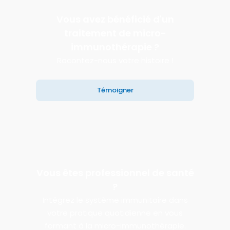
Vous avez bénéficié d'un
traitement de micro-
immunothérapie ?
Racontez-nous votre histoire !
Témoigner
Vous êtes professionnel de santé
?
Intégrez le système immunitaire dans
votre pratique quotidienne en vous
formant à la micro-immunothérapie.