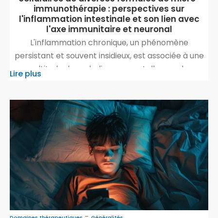
immunothérapie : perspectives sur
l'inflammation intestinale et son lien avec
l'axe immunitaire et neuronal
L'inflammation chronique, un phénomène
persistant et souvent insidieux, est associée à une
multitude de maladies graves, telles que les
Lire plus
maladies cardiovasculaires, les cancers, le diabète,
et les maladies auto-immunes. Malgré les
traitements traditionnels, la gestion de
l'inflammation chronique reste un défi majeur en
médecine. C'est dans ce contexte que la micro-
immunothérapie suscite un intérêt croissant. […]
-
Domaines thérapeutiques
Généralités