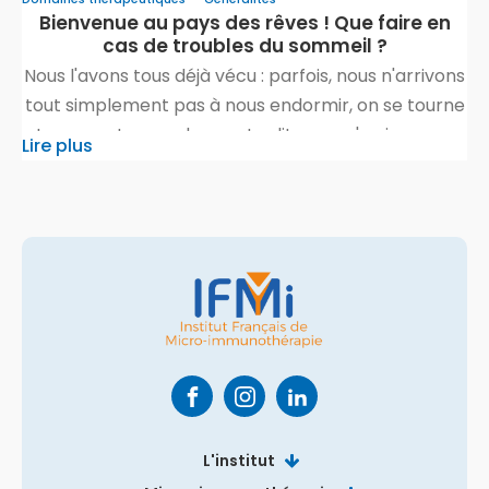
Bienvenue au pays des rêves ! Que faire en
cas de troubles du sommeil ?
Nous l'avons tous déjà vécu : parfois, nous n'arrivons
tout simplement pas à nous endormir, on se tourne
et on se retourne dans notre lit, nous n'arrivons pas
Lire plus
à trouver une position de sommeil détendue et nos
pensées tournent en boucle. Parfois encore, nous
nous réveillons plusieurs fois dans la nuit et avons
des difficultés […]
Qui sommes-nous
Comprendre la micro-immunothérapie
L'institut
Nos collaborateurs
Comprendre le système immunitaire
Nos actions transversales