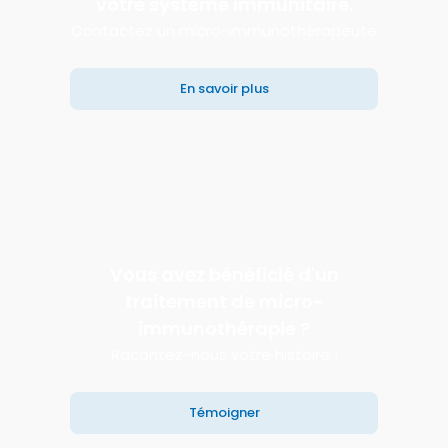
votre système immunitaire.
Contactez un micro-immunothérapeute
En savoir plus
Vous avez bénéficié d'un
traitement de micro-
immunothérapie ?
Racontez-nous votre histoire !
Témoigner