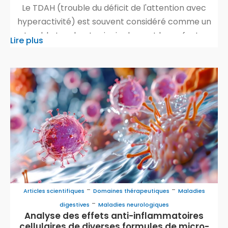
Le TDAH (trouble du déficit de l'attention avec
hyperactivité) est souvent considéré comme un
trouble touchant principalement les enfants.
Lire plus
Cependant, de nombreux adultes sont également
confrontés aux difficultés du TDAH sans le savoir,
car le diagnostic passe souvent inaperçu. Les
symptômes peuvent être plus subtils et se
manifester différemment à l'âge adulte, ce qui
complique […]
-
-
Articles scientifiques
Domaines thérapeutiques
Maladies
-
digestives
Maladies neurologiques
Analyse des effets anti-inflammatoires
cellulaires de diverses formules de micro-