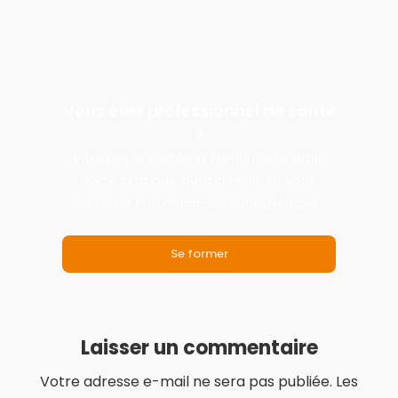
Vous êtes professionnel de santé
?
Intégrez le système immunitaire dans
votre pratique quotidienne en vous
formant à la micro-immunothérapie.
Se former
Laisser un commentaire
Votre adresse e-mail ne sera pas publiée.
Les