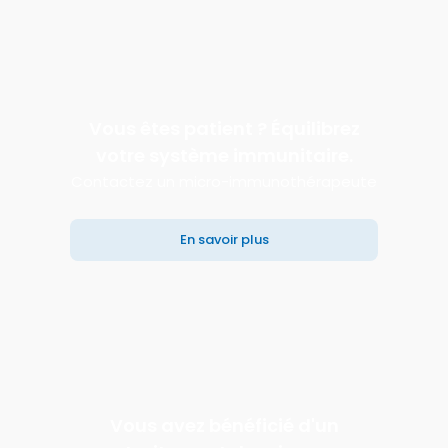
Vous êtes patient ? Équilibrez
votre système immunitaire.
Contactez un micro-immunothérapeute
En savoir plus
Vous avez bénéficié d'un