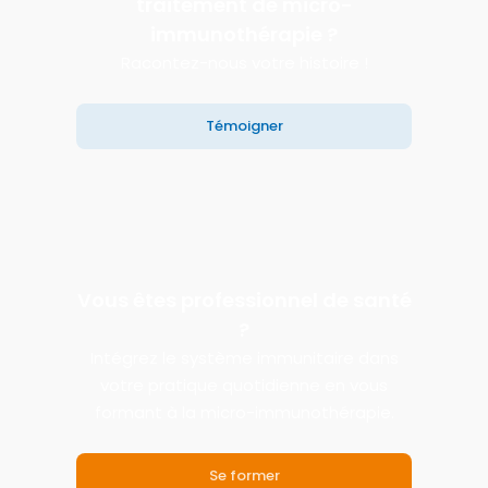
traitement de micro-
immunothérapie ?
Racontez-nous votre histoire !
Témoigner
Vous êtes professionnel de santé
?
Intégrez le système immunitaire dans
votre pratique quotidienne en vous
formant à la micro-immunothérapie.
Se former