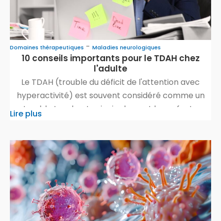
-
Domaines thérapeutiques
Maladies neurologiques
10 conseils importants pour le TDAH chez
l'adulte
Le TDAH (trouble du déficit de l'attention avec
hyperactivité) est souvent considéré comme un
trouble touchant principalement les enfants.
Lire plus
Cependant, de nombreux adultes sont également
confrontés aux difficultés du TDAH sans le savoir,
car le diagnostic passe souvent inaperçu. Les
symptômes peuvent être plus subtils et se
manifester différemment à l'âge adulte, ce qui
complique […]