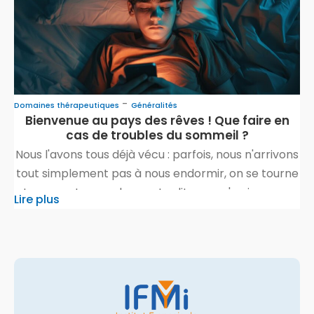
immunothérapie suscite un intérêt croissant. […]
-
Domaines thérapeutiques
Généralités
Bienvenue au pays des rêves ! Que faire en
cas de troubles du sommeil ?
Nous l'avons tous déjà vécu : parfois, nous n'arrivons
tout simplement pas à nous endormir, on se tourne
et on se retourne dans notre lit, nous n'arrivons pas
Lire plus
à trouver une position de sommeil détendue et nos
pensées tournent en boucle. Parfois encore, nous
nous réveillons plusieurs fois dans la nuit et avons
des difficultés […]