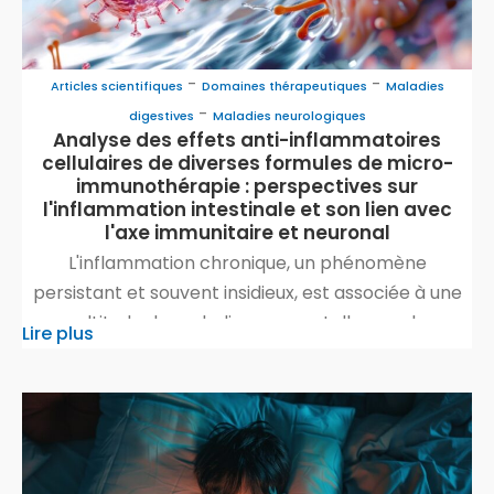
-
-
Articles scientifiques
Domaines thérapeutiques
Maladies
-
digestives
Maladies neurologiques
Analyse des effets anti-inflammatoires
cellulaires de diverses formules de micro-
immunothérapie : perspectives sur
l'inflammation intestinale et son lien avec
l'axe immunitaire et neuronal
L'inflammation chronique, un phénomène
persistant et souvent insidieux, est associée à une
multitude de maladies graves, telles que les
Lire plus
maladies cardiovasculaires, les cancers, le diabète,
et les maladies auto-immunes. Malgré les
traitements traditionnels, la gestion de
l'inflammation chronique reste un défi majeur en
médecine. C'est dans ce contexte que la micro-